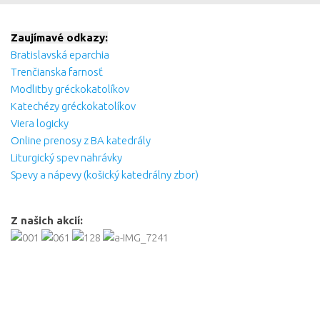
Zaujímavé odkazy:
Bratislavská eparchia
Trenčianska farnosť
Modlitby gréckokatolíkov
Katechézy gréckokatolíkov
Viera logicky
Online prenosy z BA katedrály
Liturgický spev nahrávky
Spevy a nápevy (košický katedrálny zbor)
Z našich akcií: