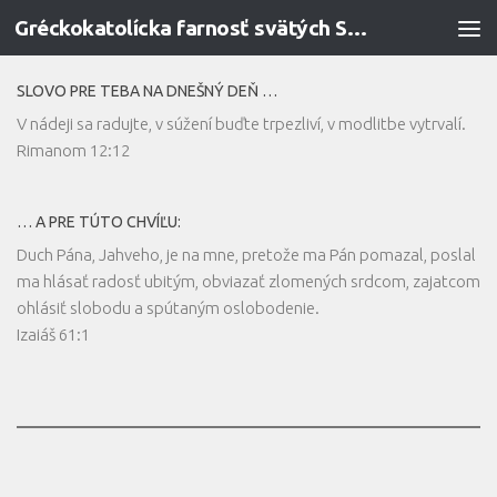
Gréckokatolícka farnosť svätých Sedmopočetníkov v Prievidzi
Preskočiť na obsah
SLOVO PRE TEBA NA DNEŠNÝ DEŇ …
V nádeji sa radujte, v súžení buďte trpezliví, v modlitbe vytrvalí.
Rimanom 12:12
… A PRE TÚTO CHVÍĽU:
Duch Pána, Jahveho, je na mne, pretože ma Pán pomazal, poslal
ma hlásať radosť ubitým, obviazať zlomených srdcom, zajatcom
ohlásiť slobodu a spútaným oslobodenie.
Izaiáš 61:1