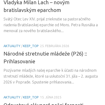
Vladyka Milan Lach – novým
bratislavským eparchom
Svätý Otec Lev XIV. prijal zrieknutie sa pastoračného
riadenia Bratislavskej eparchie od Mons. Petra Rusnáka a
menoval za nového bratislavského...
AKTUALITY
/
KEEP_TOP
25. FEBRUÁRA 2026
Národné stretnutie mládeže (P26) ::
Prihlasovanie
Pozývame mladých našej eparchie k účasti na národnom
stretnutí mládeže, ktoré sa uskutoční 31. júla – 2. augusta
2026 v Poprade. Spustenie prihlasovania...
AKTUALITY
/
KEEP_TOP
15. JÚNA 2025