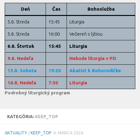
Deň
Čas
Bohoslužba
5.8. Streda
15:45
Liturgia
5.8. Streda
16:00
Večiereň s lýtiou
6.8. Štvrtok
15:45
Liturgia
9.8. Nedeľa
Nebude liturgia v PD
15.8. Sobota
19:20
Akatist k Bohorodičke
16.8. Nedeľa
7:30
Liturgia
Podrobný liturgický program
KATEGÓRIA:
KEEP_TOP
AKTUALITY
/
KEEP_TOP
6. MARCA 2026