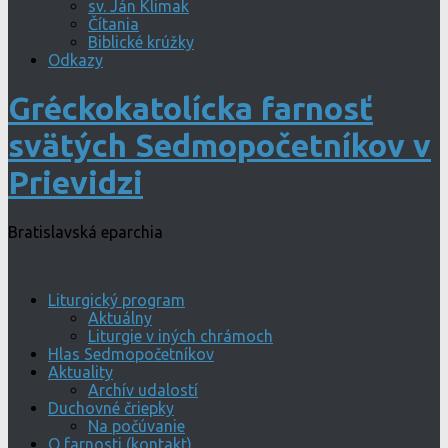
sv. Ján Klimak
Čítania
Biblické krúžky
Odkazy
Gréckokatolícka farnosť
svätých Sedmopočetníkov v
Prievidzi
Bratislavská eparchia
Liturgický program
Aktuálny
Liturgie v iných chrámoch
Hlas Sedmopočetníkov
Aktuality
Archív udalostí
Duchovné čriepky
Na počúvanie
O farnosti (kontakt)