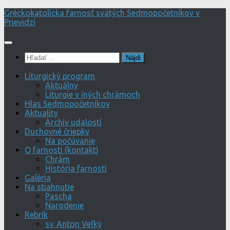
Preskočiť
Gréckokatolícka farnosť svätých Sedmopočetníkov v
na
Prievidzi
obsah
Hľadať:
Liturgický program
Aktuálny
Liturgie v iných chrámoch
Hlas Sedmopočetníkov
Aktuality
Archív udalostí
Duchovné čriepky
Na počúvanie
O farnosti (kontakt)
Chrám
História farnosti
Galéria
Na stiahnutie
Pascha
Narodenie
Rebrík
sv. Anton Veľký