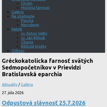
Chrám
História farnosti
Galéria
Na stiahnutie
Pascha
Narodenie
Rebrík
sv. Anton Veľký
sv. Ján Klimak
Čítania
Biblické krúžky
Odkazy
Gréckokatolícka farnosť svätých
Sedmopočetníkov v Prievidzi
Bratislavská eparchia
Aktuality
/
Galéria
27. júla 2026
Odpustová slávnosť 25.7.2026