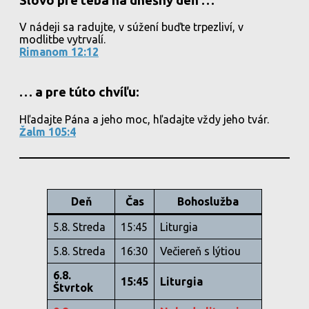
Slovo pre teba na dnešný deň …
V nádeji sa radujte, v súžení buďte trpezliví, v
modlitbe vytrvalí.
Rimanom 12:12
… a pre túto chvíľu:
Hľadajte Pána a jeho moc, hľadajte vždy jeho tvár.
Žalm 105:4
Deň
Čas
Bohoslužba
5.8. Streda
15:45
Liturgia
5.8. Streda
16:30
Večiereň s lýtiou
6.8.
15:45
Liturgia
Štvrtok