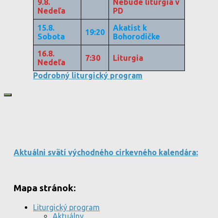
9.8.
Nebude liturgia v
Nedeľa
PD
15.8.
Akatist k
19:20
Sobota
Bohorodičke
16.8.
7:30
Liturgia
Nedeľa
Podrobný liturgický program
Aktuálni svätí východného cirkevného kalendára:
Mapa stránok:
Liturgický program
Aktuálny