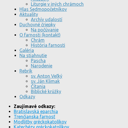
Liturgie v iných chrámoch
Hlas Sedmopočetníkov
Aktuality
Archív udalostí
Duchovné čriepky
Na počúvanie
O farnosti (kontakt)
Chrám
História farnosti
Galéria
Na stiahnutie
Pascha
Narodenie
Rebrík
sv. Anton Veľký
sv. Ján Klimak
Čítania
Biblické krúžky
Odkazy
Zaujímavé odkazy:
Bratislavská eparchia
Trenčianska farnosť
Modlitby gréckokatolíkov
Katechézy gréckokatolíkov