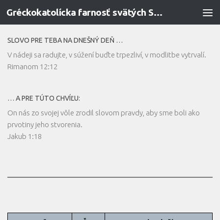
Gréckokatolícka farnosť svätých Sedmopočetníkov v Prievidzi
Preskočiť na obsah
SLOVO PRE TEBA NA DNEŠNÝ DEŇ …
V nádeji sa radujte, v súžení buďte trpezliví, v modlitbe vytrvalí.
Rimanom 12:12
… A PRE TÚTO CHVÍĽU:
On nás zo svojej vôle zrodil slovom pravdy, aby sme boli ako
prvotiny jeho stvorenia.
Jakub 1:18