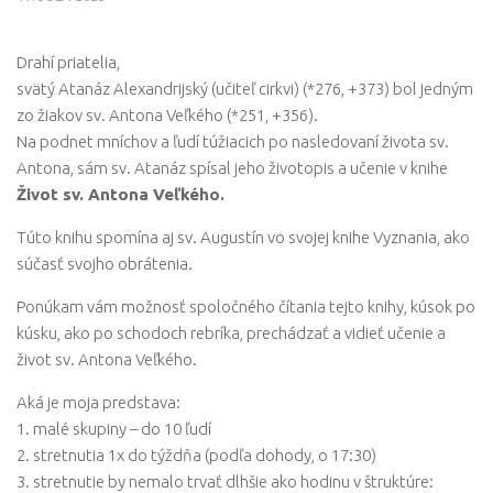
Drahí priatelia,
svätý Atanáz Alexandrijský (učiteľ cirkvi) (*276, +373) bol jedným
zo žiakov sv. Antona Veľkého (*251, +356).
Na podnet mníchov a ľudí túžiacich po nasledovaní života sv.
Antona, sám sv. Atanáz spísal jeho životopis a učenie v knihe
Život sv. Antona Veľkého.
Túto knihu spomína aj sv. Augustín vo svojej knihe Vyznania, ako
súčasť svojho obrátenia.
Ponúkam vám možnosť spoločného čítania tejto knihy, kúsok po
kúsku, ako po schodoch rebríka, prechádzať a vidieť učenie a
život sv. Antona Veľkého.
Aká je moja predstava:
1. malé skupiny – do 10 ľudí
2. stretnutia 1x do týždňa (podľa dohody, o 17:30)
3. stretnutie by nemalo trvať dlhšie ako hodinu v štruktúre: