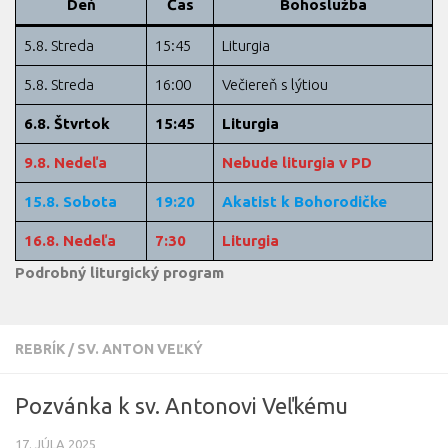
Deň
Čas
Bohoslužba
5.8. Streda
15:45
Liturgia
5.8. Streda
16:00
Večiereň s lýtiou
6.8. Štvrtok
15:45
Liturgia
9.8. Nedeľa
Nebude liturgia v PD
15.8. Sobota
19:20
Akatist k Bohorodičke
16.8. Nedeľa
7:30
Liturgia
Podrobný liturgický program
REBRÍK
/
SV. ANTON VEĽKÝ
Pozvánka k sv. Antonovi Veľkému
17. JÚLA 2025