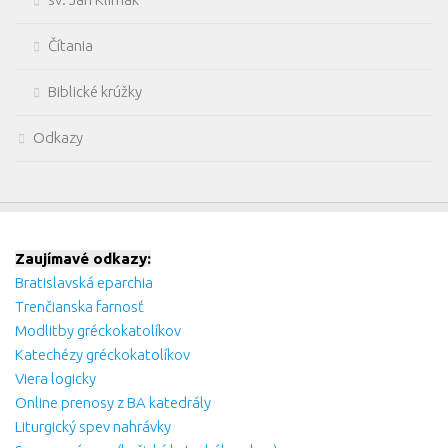
Čítania
Biblické krúžky
Odkazy
Zaujímavé odkazy:
Bratislavská eparchia
Trenčianska farnosť
Modlitby gréckokatolíkov
Katechézy gréckokatolíkov
Viera logicky
Online prenosy z BA katedrály
Liturgický spev nahrávky