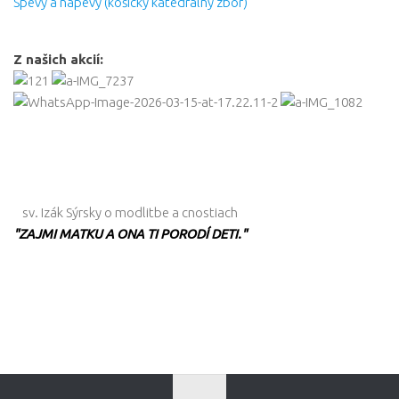
Spevy a nápevy (košický katedrálny zbor)
Z našich akcií:
sv. Izák Sýrsky o modlitbe a cnostiach
"ZAJMI MATKU A ONA TI PORODÍ DETI."