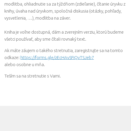
modlitba, ohliadnutie sa za týždňom (zdieľanie), čítanie úryvku z
knihy, úvaha nad úryvkom, spoločná diskusia (otázky, pohľady,
vysvetlenia, …), modlitba na záver.
Kniha je voľne dostupná, dám a zverejním verziu, ktorú budeme
všetci používať, aby sme čítali rovnaký text.
Ak máte záujem o takého stretnutia, zaregistrujte sa na tomto
odkaze:
https://forms.gle/zEcHAvSFiQvTSJeb7
alebo osobne u mňa.
Teším sa na stretnutie s Vami.