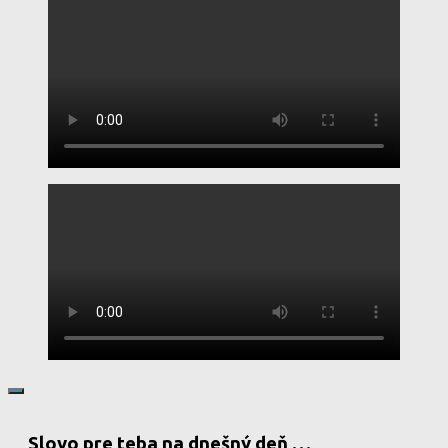
Slovo pre teba na dnešný deň …