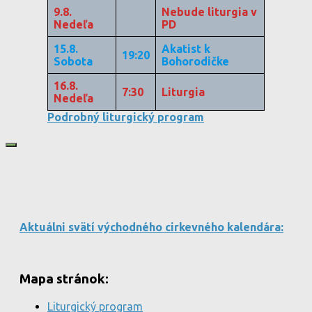
9.8.
Nebude liturgia v
Nedeľa
PD
15.8.
Akatist k
19:20
Sobota
Bohorodičke
16.8.
7:30
Liturgia
Nedeľa
Podrobný liturgický program
Aktuálni svätí východného cirkevného kalendára:
Mapa stránok:
Liturgický program