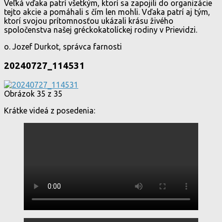
Veľká vďaka patrí všetkým, ktorí sa zapojili do organizácie
tejto akcie a pomáhali s čím len mohli. Vďaka patrí aj tým,
ktorí svojou prítomnosťou ukázali krásu živého
spoločenstva našej gréckokatolíckej rodiny v Prievidzi.
o. Jozef Durkot, správca farnosti
20240727_114531
Obrázok 35 z 35
Krátke videá z posedenia: