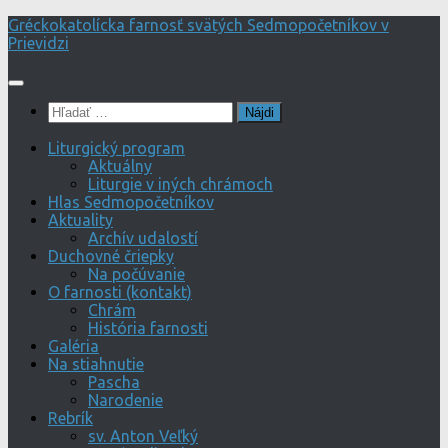
Preskočiť
Gréckokatolícka farnosť svätých Sedmopočetníkov v
na
Prievidzi
obsah
Hľadať:
Liturgický program
Aktuálny
Liturgie v iných chrámoch
Hlas Sedmopočetníkov
Aktuality
Archív udalostí
Duchovné čriepky
Na počúvanie
O farnosti (kontakt)
Chrám
História farnosti
Galéria
Na stiahnutie
Pascha
Narodenie
Rebrík
sv. Anton Veľký