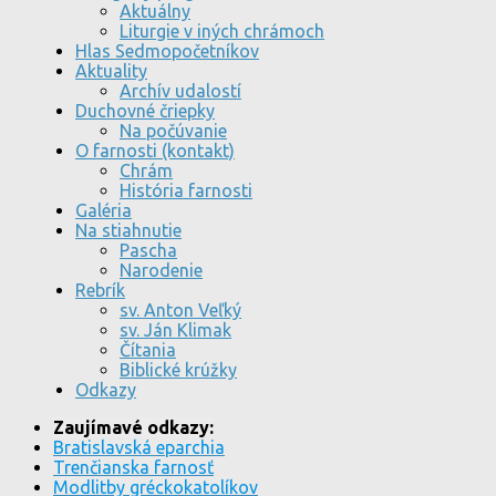
Aktuálny
Liturgie v iných chrámoch
Hlas Sedmopočetníkov
Aktuality
Archív udalostí
Duchovné čriepky
Na počúvanie
O farnosti (kontakt)
Chrám
História farnosti
Galéria
Na stiahnutie
Pascha
Narodenie
Rebrík
sv. Anton Veľký
sv. Ján Klimak
Čítania
Biblické krúžky
Odkazy
Zaujímavé odkazy:
Bratislavská eparchia
Trenčianska farnosť
Modlitby gréckokatolíkov