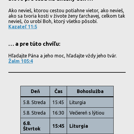
Ako nevieš, ktorou cestou potiahne vietor, ako nevieš,
ako sa tvoria kosti v živote ženy ťarchavej, celkom tak
nevieš, čo urobí Boh, ktorý všetko pôsobí.
Kazateľ 11:5
… a pre túto chvíľu:
Hľadajte Pána a jeho moc, hľadajte vždy jeho tvár.
Žalm 105:4
Deň
Čas
Bohoslužba
5.8. Streda
15:45
Liturgia
5.8. Streda
16:30
Večiereň s lýtiou
6.8.
15:45
Liturgia
Štvrtok