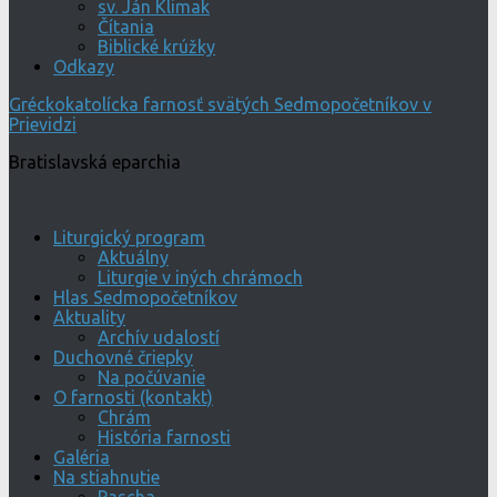
sv. Ján Klimak
Čítania
Biblické krúžky
Odkazy
Gréckokatolícka farnosť svätých Sedmopočetníkov v
Prievidzi
Bratislavská eparchia
Liturgický program
Aktuálny
Liturgie v iných chrámoch
Hlas Sedmopočetníkov
Aktuality
Archív udalostí
Duchovné čriepky
Na počúvanie
O farnosti (kontakt)
Chrám
História farnosti
Galéria
Na stiahnutie