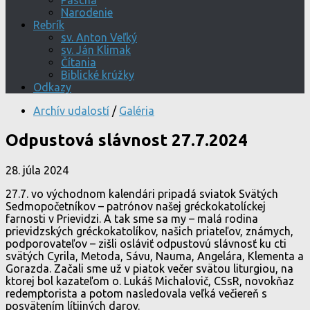
Pascha
Narodenie
Rebrík
sv. Anton Veľký
sv. Ján Klimak
Čítania
Biblické krúžky
Odkazy
Archív udalostí
/
Galéria
Odpustová slávnost 27.7.2024
28. júla 2024
27.7. vo východnom kalendári pripadá sviatok Svätých
Sedmopočetníkov – patrónov našej gréckokatolíckej
farnosti v Prievidzi. A tak sme sa my – malá rodina
prievidzských gréckokatolíkov, našich priateľov, známych,
podporovateľov – zišli osláviť odpustovú slávnosť ku cti
svätých Cyrila, Metoda, Sávu, Nauma, Angelára, Klementa a
Gorazda. Začali sme už v piatok večer svätou liturgiou, na
ktorej bol kazateľom o. Lukáš Michalovič, CSsR, novokňaz
redemptorista a potom nasledovala veľká večiereň s
posvätením lítijných darov.