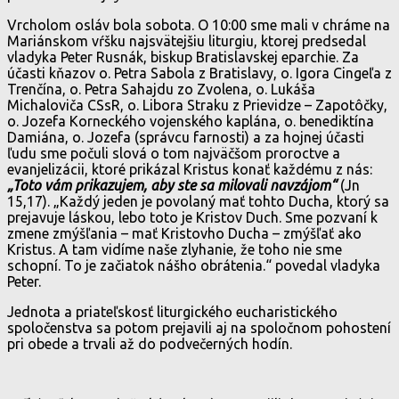
Vrcholom osláv bola sobota. O 10:00 sme mali v chráme na
Mariánskom vŕšku najsvätejšiu liturgiu, ktorej predsedal
vladyka Peter Rusnák, biskup Bratislavskej eparchie. Za
účasti kňazov o. Petra Sabola z Bratislavy, o. Igora Cingeľa z
Trenčína, o. Petra Sahajdu zo Zvolena, o. Lukáša
Michaloviča CSsR, o. Libora Straku z Prievidze – Zapotôčky,
o. Jozefa Korneckého vojenského kaplána, o. benediktína
Damiána, o. Jozefa (správcu farnosti) a za hojnej účasti
ľudu sme počuli slová o tom najväčšom proroctve a
evanjelizácii, ktoré prikázal Kristus konať každému z nás:
„Toto vám prikazujem, aby ste sa milovali navzájom“
(Jn
15,17). „Každý jeden je povolaný mať tohto Ducha, ktorý sa
prejavuje láskou, lebo toto je Kristov Duch. Sme pozvaní k
zmene zmýšľania – mať Kristovho Ducha – zmýšľať ako
Kristus. A tam vidíme naše zlyhanie, že toho nie sme
schopní. To je začiatok nášho obrátenia.“ povedal vladyka
Peter.
Jednota a priateľskosť liturgického eucharistického
spoločenstva sa potom prejavili aj na spoločnom pohostení
pri obede a trvali až do podvečerných hodín.