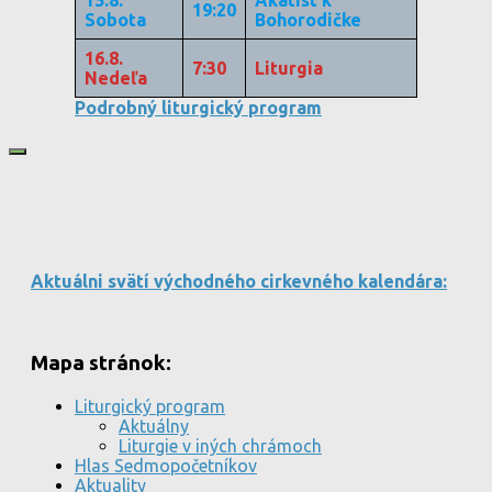
15.8.
Akatist k
19:20
Sobota
Bohorodičke
16.8.
7:30
Liturgia
Nedeľa
Podrobný liturgický program
Aktuálni svätí východného cirkevného kalendára:
Mapa stránok:
Liturgický program
Aktuálny
Liturgie v iných chrámoch
Hlas Sedmopočetníkov
Aktuality