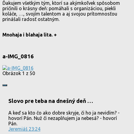
Ďakujem všetkým tým, ktorí sa akýmkoľvek spôsobom
pričinili o krásny deň: pomáhali s organizáciou, piekli
koláče, …, svojím talentom a aj svojou prítomnosťou
prinášali radosť ostatným.
Mnohaja i blahaja lita. +
a-IMG_0816
Obrázok 1 z 50
Slovo pre teba na dnešný deň …
A keď sa kto čo ako dobre skryje, či ho ja nevidím? -
hovorí Pán. Nuž či nezaplňujem ja nebesá? - hovorí
Pán.
Jeremiáš 23:24