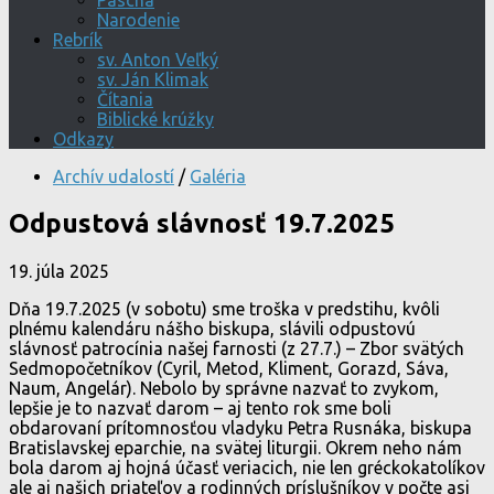
Pascha
Narodenie
Rebrík
sv. Anton Veľký
sv. Ján Klimak
Čítania
Biblické krúžky
Odkazy
Archív udalostí
/
Galéria
Odpustová slávnosť 19.7.2025
19. júla 2025
Dňa 19.7.2025 (v sobotu) sme troška v predstihu, kvôli
plnému kalendáru nášho biskupa, slávili odpustovú
slávnosť patrocínia našej farnosti (z 27.7.) – Zbor svätých
Sedmopočetníkov (Cyril, Metod, Kliment, Gorazd, Sáva,
Naum, Angelár). Nebolo by správne nazvať to zvykom,
lepšie je to nazvať darom – aj tento rok sme boli
obdarovaní prítomnosťou vladyku Petra Rusnáka, biskupa
Bratislavskej eparchie, na svätej liturgii. Okrem neho nám
bola darom aj hojná účasť veriacich, nie len gréckokatolíkov
ale aj našich priateľov a rodinných príslušníkov v počte asi