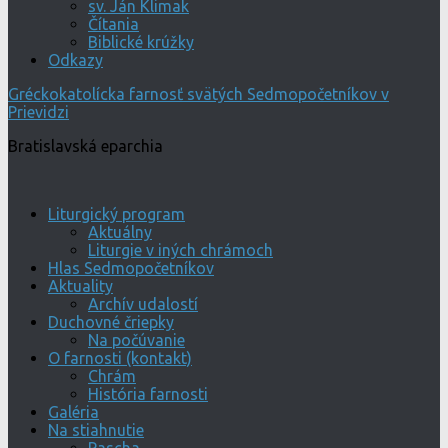
sv. Ján Klimak
Čítania
Biblické krúžky
Odkazy
Gréckokatolícka farnosť svätých Sedmopočetníkov v
Prievidzi
Bratislavská eparchia
Liturgický program
Aktuálny
Liturgie v iných chrámoch
Hlas Sedmopočetníkov
Aktuality
Archív udalostí
Duchovné čriepky
Na počúvanie
O farnosti (kontakt)
Chrám
História farnosti
Galéria
Na stiahnutie