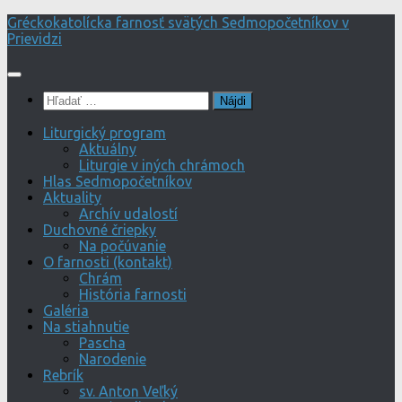
Preskočiť
Gréckokatolícka farnosť svätých Sedmopočetníkov v
na
Prievidzi
obsah
Hľadať:
Liturgický program
Aktuálny
Liturgie v iných chrámoch
Hlas Sedmopočetníkov
Aktuality
Archív udalostí
Duchovné čriepky
Na počúvanie
O farnosti (kontakt)
Chrám
História farnosti
Galéria
Na stiahnutie
Pascha
Narodenie
Rebrík
sv. Anton Veľký