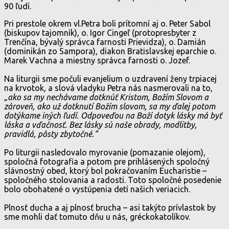
90 ľudí.
Pri prestole okrem vl.Petra boli prítomní aj o. Peter Sabol
(biskupov tajomník), o. Igor Cingeľ (protopresbyter z
Trenčína, bývalý správca farnosti Prievidza), o. Damián
(dominikán zo Sampora), diakon Bratislavskej eparchie o.
Marek Vachna a miestny správca farnosti o. Jozef.
Na liturgii sme počuli evanjelium o uzdravení ženy trpiacej
na krvotok, a slová vladyku Petra nás nasmerovali na to,
„ako sa my nechávame dotknúť Kristom, Božím Slovom a
zároveň, ako už dotknutí Božím slovom, sa my ďalej potom
dotýkame iných ľudí. Odpoveďou na Boží dotyk lásky má byť
láska a vďačnosť. Bez lásky sú naše obrady, modlitby,
pravidlá, pôsty zbytočné.“
Po liturgii nasledovalo myrovanie (pomazanie olejom),
spoločná fotografia a potom pre prihlásených spoločný
slávnostný obed, ktorý bol pokračovaním Eucharistie –
spoločného stolovania a radosti. Toto spoločné posedenie
bolo obohatené o vystúpenia detí našich veriacich.
Plnosť ducha a aj plnosť brucha – asi takýto prívlastok by
sme mohli dať tomuto dňu u nás, gréckokatolíkov.