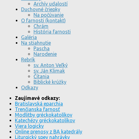
Archív udalostí
Duchovné čriepky
Na počúvanie
O farnosti (kontakt)
Chrám
História farnosti
Galéria
Na stiahnutie
Pascha
Narodenie
Rebrík
sv. Anton Veľký
sv. Ján Klimak
Čítania
Biblické krúžky
Odkazy
Zaujímavé odkazy:
Bratislavská eparchia
Trenčianska farnosť
Modlitby gréckokatolíkov
Katechézy gréckokatolíkov
Viera logicky
Online prenosy z BA katedrály
Liturgický spev nahrávky