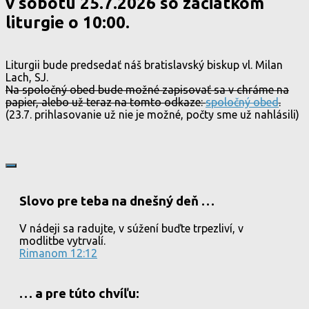
v sobotu 25.7.2026 so začiatkom
liturgie o 10:00.
Liturgii bude predsedať náš bratislavský biskup vl. Milan
Lach, SJ.
Na spoločný obed bude možné zapisovať sa v chráme na
papier, alebo už teraz na tomto odkaze:
spoločný obed
.
(23.7. prihlasovanie už nie je možné, počty sme už nahlásili)
Slovo pre teba na dnešný deň …
V nádeji sa radujte, v súžení buďte trpezliví, v
modlitbe vytrvalí.
Rimanom 12:12
… a pre túto chvíľu: