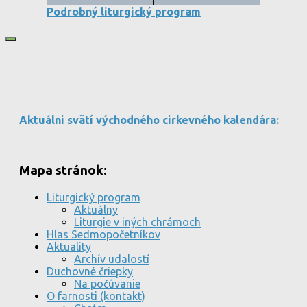
Podrobný liturgický program
Aktuálni svätí východného cirkevného kalendára:
Mapa stránok:
Liturgický program
Aktuálny
Liturgie v iných chrámoch
Hlas Sedmopočetníkov
Aktuality
Archív udalostí
Duchovné čriepky
Na počúvanie
O farnosti (kontakt)