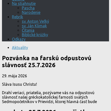
Na stiahnutie
Pascha
Narodenie
Rebrík
sv. Anton Veľký
sv. Ján Klimak
Čítania
Biblické krúžky
Odkazy
Aktuality
Pozvánka na farskú odpustovú
slávnosť 25.7.2026
29. mája 2026
Sláva Isusu Christu!
Drahí veriaci, priatelia, pozývame vás na odpustovú
slávnosť našej gréckokatolíckej farnosti svätých
Sedmopočetníkov v Prievidzi, ktorej hlavná časť bude