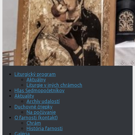
Liturgický program
Aktuálny
Liturgie v iných chrámoch
Hlas Sedmopočetníkov
Aktuality
Archív udalostí
Duchovné čriepky
Na počúvanie
O farnosti (kontakt)
Chrám
História farnosti
Galéria