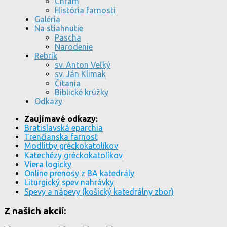
Chrám
História farnosti
Galéria
Na stiahnutie
Pascha
Narodenie
Rebrík
sv. Anton Veľký
sv. Ján Klimak
Čítania
Biblické krúžky
Odkazy
Zaujímavé odkazy:
Bratislavská eparchia
Trenčianska farnosť
Modlitby gréckokatolíkov
Katechézy gréckokatolíkov
Viera logicky
Online prenosy z BA katedrály
Liturgický spev nahrávky
Spevy a nápevy (košický katedrálny zbor)
Z našich akcií: