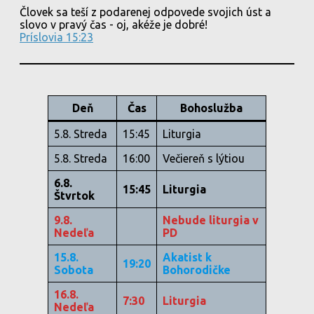
Človek sa teší z podarenej odpovede svojich úst a
slovo v pravý čas - oj, akéže je dobré!
Príslovia 15:23
Deň
Čas
Bohoslužba
5.8. Streda
15:45
Liturgia
5.8. Streda
16:00
Večiereň s lýtiou
6.8.
15:45
Liturgia
Štvrtok
9.8.
Nebude liturgia v
Nedeľa
PD
15.8.
Akatist k
19:20
Sobota
Bohorodičke
16.8.
7:30
Liturgia
Nedeľa