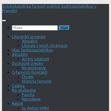
Preskočiť
Gréckokatolícka farnosť svätých Sedmopočetníkov v
na
Prievidzi
obsah
Hľadať:
Liturgický program
Aktuálny
Liturgie v iných chrámoch
Hlas Sedmopočetníkov
Aktuality
Archív udalostí
Duchovné čriepky
Na počúvanie
O farnosti (kontakt)
Chrám
História farnosti
Galéria
Na stiahnutie
Pascha
Narodenie
Rebrík
sv. Anton Veľký