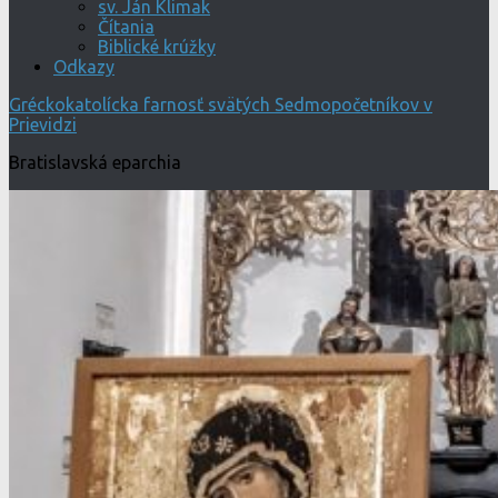
sv. Ján Klimak
Čítania
Biblické krúžky
Odkazy
Gréckokatolícka farnosť svätých Sedmopočetníkov v
Prievidzi
Bratislavská eparchia