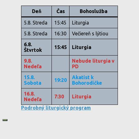
Deň
Čas
Bohoslužba
5.8. Streda
15:45
Liturgia
5.8. Streda
16:30
Večiereň s lýtiou
6.8.
15:45
Liturgia
Štvrtok
9.8.
Nebude liturgia v
Nedeľa
PD
15.8.
Akatist k
19:20
Sobota
Bohorodičke
16.8.
7:30
Liturgia
Nedeľa
Podrobný liturgický program