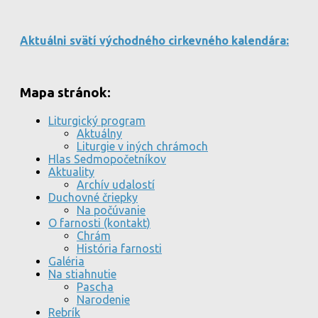
Aktuálni svätí východného cirkevného kalendára:
Mapa stránok:
Liturgický program
Aktuálny
Liturgie v iných chrámoch
Hlas Sedmopočetníkov
Aktuality
Archív udalostí
Duchovné čriepky
Na počúvanie
O farnosti (kontakt)
Chrám
História farnosti
Galéria
Na stiahnutie
Pascha
Narodenie
Rebrík