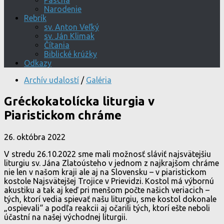
Pascha
Narodenie
Rebrík
sv. Anton Veľký
sv. Ján Klimak
Čítania
Biblické krúžky
Odkazy
Archív udalostí
/
Galéria
Gréckokatolícka liturgia v
Piaristickom chráme
26. októbra 2022
V stredu 26.10.2022 sme mali možnosť sláviť najsvätejšiu
liturgiu sv. Jána Zlatoústeho v jednom z najkrajšom chráme
nie len v našom kraji ale aj na Slovensku – v piaristickom
kostole Najsvätejšej Trojice v Prievidzi. Kostol má výbornú
akustiku a tak aj keď pri menšom počte našich veriacich –
tých, ktorí vedia spievať našu liturgiu, sme kostol dokonale
„ospievali“ a podľa reakcii aj očarili tých, ktorí ešte neboli
účastní na našej východnej liturgii.