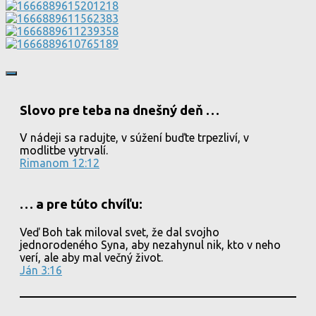
Slovo pre teba na dnešný deň …
V nádeji sa radujte, v súžení buďte trpezliví, v
modlitbe vytrvalí.
Rimanom 12:12
… a pre túto chvíľu:
Veď Boh tak miloval svet, že dal svojho
jednorodeného Syna, aby nezahynul nik, kto v neho
verí, ale aby mal večný život.
Ján 3:16