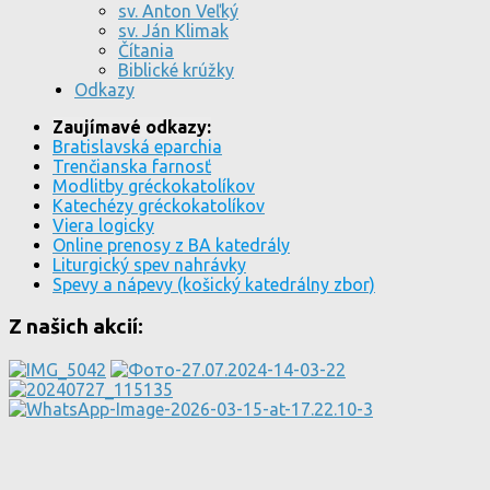
sv. Anton Veľký
sv. Ján Klimak
Čítania
Biblické krúžky
Odkazy
Zaujímavé odkazy:
Bratislavská eparchia
Trenčianska farnosť
Modlitby gréckokatolíkov
Katechézy gréckokatolíkov
Viera logicky
Online prenosy z BA katedrály
Liturgický spev nahrávky
Spevy a nápevy (košický katedrálny zbor)
Z našich akcií: