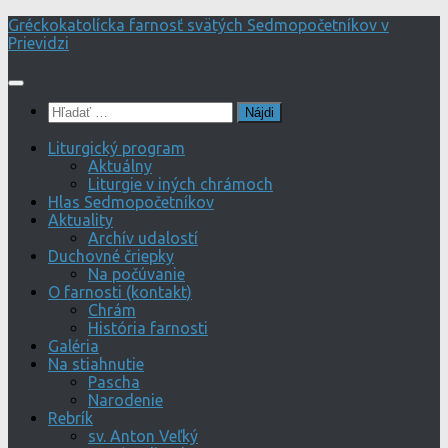
Preskočiť
Gréckokatolícka farnosť svätých Sedmopočetníkov v
na
Prievidzi
obsah
Hľadať:
Liturgický program
Aktuálny
Liturgie v iných chrámoch
Hlas Sedmopočetníkov
Aktuality
Archív udalostí
Duchovné čriepky
Na počúvanie
O farnosti (kontakt)
Chrám
História farnosti
Galéria
Na stiahnutie
Pascha
Narodenie
Rebrík
sv. Anton Veľký