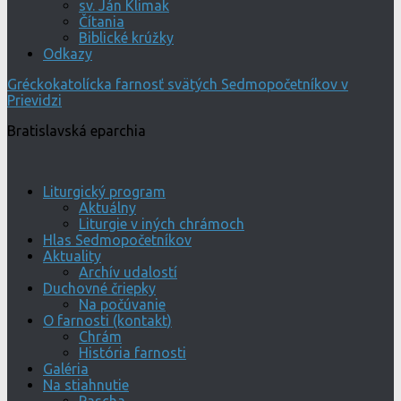
sv. Ján Klimak
Čítania
Biblické krúžky
Odkazy
Gréckokatolícka farnosť svätých Sedmopočetníkov v
Prievidzi
Bratislavská eparchia
Liturgický program
Aktuálny
Liturgie v iných chrámoch
Hlas Sedmopočetníkov
Aktuality
Archív udalostí
Duchovné čriepky
Na počúvanie
O farnosti (kontakt)
Chrám
História farnosti
Galéria
Na stiahnutie