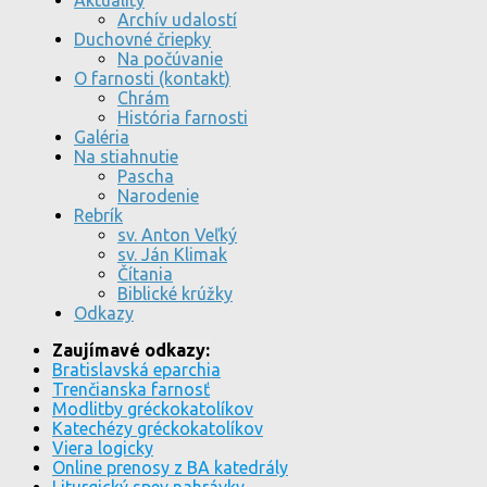
Aktuality
Archív udalostí
Duchovné čriepky
Na počúvanie
O farnosti (kontakt)
Chrám
História farnosti
Galéria
Na stiahnutie
Pascha
Narodenie
Rebrík
sv. Anton Veľký
sv. Ján Klimak
Čítania
Biblické krúžky
Odkazy
Zaujímavé odkazy:
Bratislavská eparchia
Trenčianska farnosť
Modlitby gréckokatolíkov
Katechézy gréckokatolíkov
Viera logicky
Online prenosy z BA katedrály