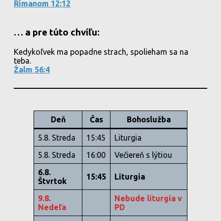
Rimanom 12:12
… a pre túto chvíľu:
Kedykoľvek ma popadne strach, spolieham sa na
teba.
Žalm 56:4
Deň
Čas
Bohoslužba
5.8. Streda
15:45
Liturgia
5.8. Streda
16:00
Večiereň s lýtiou
6.8.
15:45
Liturgia
Štvrtok
9.8.
Nebude liturgia v
Nedeľa
PD