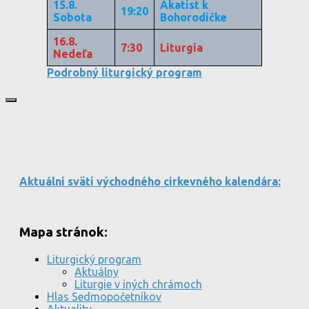
15.8.
Akatist k
19:20
Sobota
Bohorodičke
16.8.
7:30
Liturgia
Nedeľa
Podrobný liturgický program
Aktuálni svätí východného cirkevného kalendára:
Mapa stránok:
Liturgický program
Aktuálny
Liturgie v iných chrámoch
Hlas Sedmopočetníkov