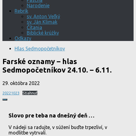
Pascha
Narodenie
Rebrík
sv. Anton Veľký
sv. Ján Klimak
Čítania
Biblické krúžky
Odkazy
Hlas Sedmopočetníkov
Farské oznamy – hlas
Sedmopočetníkov 24.10. – 6.11.
29. októbra 2022
20221023
Stiahnuť
Slovo pre teba na dnešný deň …
V nádeji sa radujte, v súžení buďte trpezliví, v
modlitbe vytrvalí.