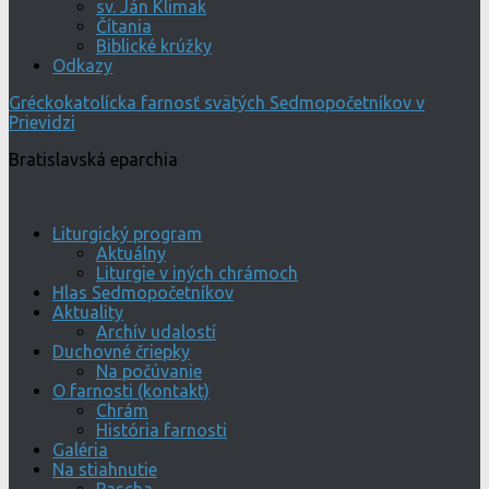
sv. Ján Klimak
Čítania
Biblické krúžky
Odkazy
Gréckokatolícka farnosť svätých Sedmopočetníkov v
Prievidzi
Bratislavská eparchia
Liturgický program
Aktuálny
Liturgie v iných chrámoch
Hlas Sedmopočetníkov
Aktuality
Archív udalostí
Duchovné čriepky
Na počúvanie
O farnosti (kontakt)
Chrám
História farnosti
Galéria
Na stiahnutie