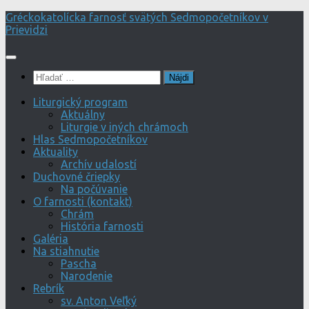
Preskočiť
Gréckokatolícka farnosť svätých Sedmopočetníkov v
na
Prievidzi
obsah
Hľadať:
Liturgický program
Aktuálny
Liturgie v iných chrámoch
Hlas Sedmopočetníkov
Aktuality
Archív udalostí
Duchovné čriepky
Na počúvanie
O farnosti (kontakt)
Chrám
História farnosti
Galéria
Na stiahnutie
Pascha
Narodenie
Rebrík
sv. Anton Veľký