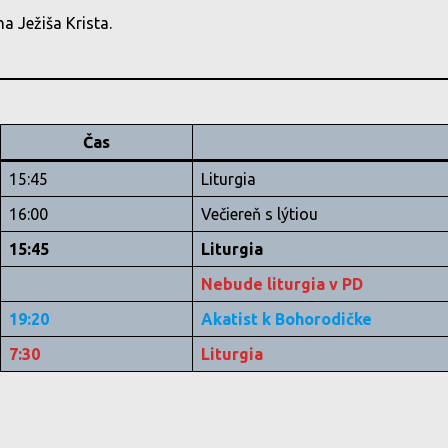
a Ježiša Krista.
Čas
15:45
Liturgia
16:00
Večiereň s lýtiou
15:45
Liturgia
Nebude liturgia v PD
19:20
Akatist k Bohorodičke
7:30
Liturgia