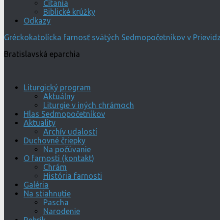
Čítania
Biblické krúžky
Odkazy
Gréckokatolícka farnosť svätých Sedmopočetníkov v Prievidz
Bratislavská eparchia
Liturgický program
Aktuálny
Liturgie v iných chrámoch
Hlas Sedmopočetníkov
Aktuality
Archív udalostí
Duchovné čriepky
Na počúvanie
O farnosti (kontakt)
Chrám
História farnosti
Galéria
Na stiahnutie
Pascha
Narodenie