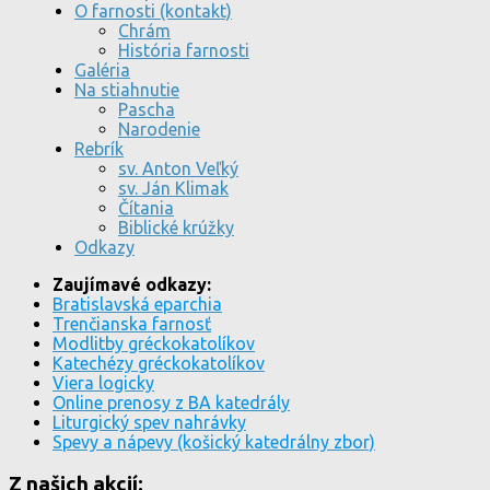
O farnosti (kontakt)
Chrám
História farnosti
Galéria
Na stiahnutie
Pascha
Narodenie
Rebrík
sv. Anton Veľký
sv. Ján Klimak
Čítania
Biblické krúžky
Odkazy
Zaujímavé odkazy:
Bratislavská eparchia
Trenčianska farnosť
Modlitby gréckokatolíkov
Katechézy gréckokatolíkov
Viera logicky
Online prenosy z BA katedrály
Liturgický spev nahrávky
Spevy a nápevy (košický katedrálny zbor)
Z našich akcií: