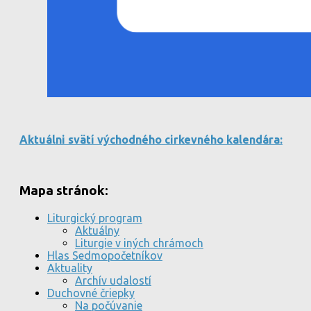
Aktuálni svätí východného cirkevného kalendára:
Mapa stránok:
Liturgický program
Aktuálny
Liturgie v iných chrámoch
Hlas Sedmopočetníkov
Aktuality
Archív udalostí
Duchovné čriepky
Na počúvanie