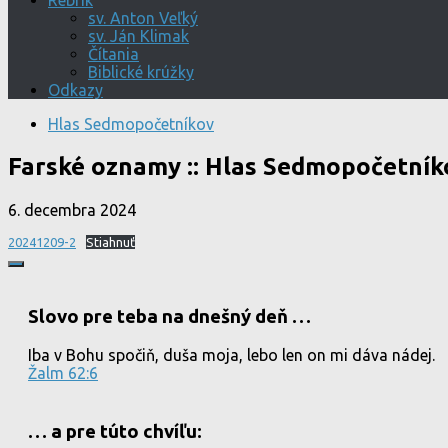
Rebrík
sv. Anton Veľký
sv. Ján Klimak
Čítania
Biblické krúžky
Odkazy
Hlas Sedmopočetníkov
Farské oznamy :: Hlas Sedmopočetník
6. decembra 2024
20241209-2
Stiahnuť
Slovo pre teba na dnešný deň …
Iba v Bohu spočiň, duša moja, lebo len on mi dáva nádej.
Žalm 62:6
… a pre túto chvíľu: