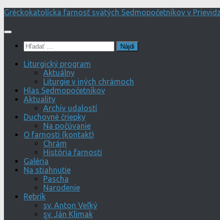
Preskočiť
Gréckokatolícka farnosť svätých Sedmopočetníkov v Prievidz
na
obsah
Hľadať:
Liturgický program
Aktuálny
Liturgie v iných chrámoch
Hlas Sedmopočetníkov
Aktuality
Archív udalostí
Duchovné čriepky
Na počúvanie
O farnosti (kontakt)
Chrám
História farnosti
Galéria
Na stiahnutie
Pascha
Narodenie
Rebrík
sv. Anton Veľký
sv. Ján Klimak