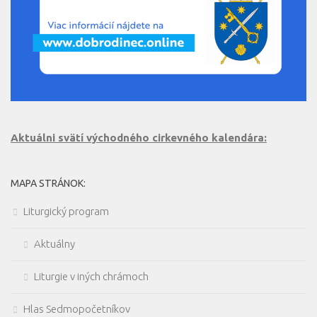
Aktuálni svätí východného cirkevného kalendára:
MAPA STRÁNOK:
Liturgický program
Aktuálny
Liturgie v iných chrámoch
Hlas Sedmopočetníkov