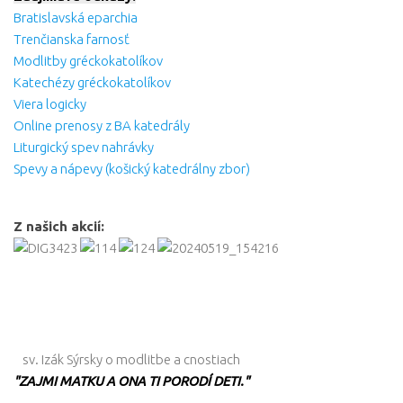
Bratislavská eparchia
Trenčianska farnosť
Modlitby gréckokatolíkov
Katechézy gréckokatolíkov
Viera logicky
Online prenosy z BA katedrály
Liturgický spev nahrávky
Spevy a nápevy (košický katedrálny zbor)
Z našich akcií:
sv. Izák Sýrsky o modlitbe a cnostiach
"ZAJMI MATKU A ONA TI PORODÍ DETI."