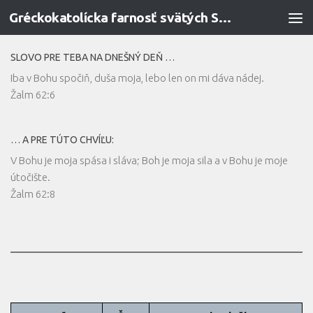
Gréckokatolícka farnosť svätých Sedmopočetníkov v Prievidzi
Preskočiť na obsah
SLOVO PRE TEBA NA DNEŠNÝ DEŇ …
Iba v Bohu spočiň, duša moja, lebo len on mi dáva nádej.
Žalm 62:6
… A PRE TÚTO CHVÍĽU:
V Bohu je moja spása i sláva; Boh je moja sila a v Bohu je moje
útočište.
Žalm 62:8