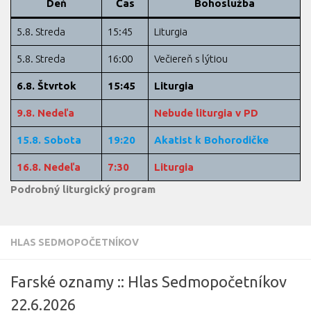
Deň
Čas
Bohoslužba
5.8. Streda
15:45
Liturgia
5.8. Streda
16:00
Večiereň s lýtiou
6.8. Štvrtok
15:45
Liturgia
9.8. Nedeľa
Nebude liturgia v PD
15.8. Sobota
19:20
Akatist k Bohorodičke
16.8. Nedeľa
7:30
Liturgia
Podrobný liturgický program
HLAS SEDMOPOČETNÍKOV
Farské oznamy :: Hlas Sedmopočetníkov
22.6.2026