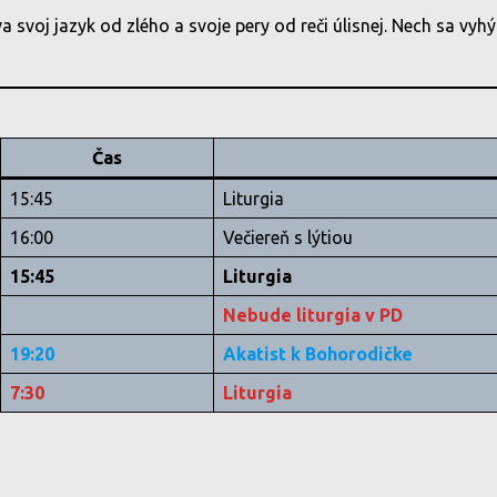
a svoj jazyk od zlého a svoje pery od reči úlisnej. Nech sa vyhý
Čas
15:45
Liturgia
16:00
Večiereň s lýtiou
15:45
Liturgia
Nebude liturgia v PD
19:20
Akatist k Bohorodičke
7:30
Liturgia