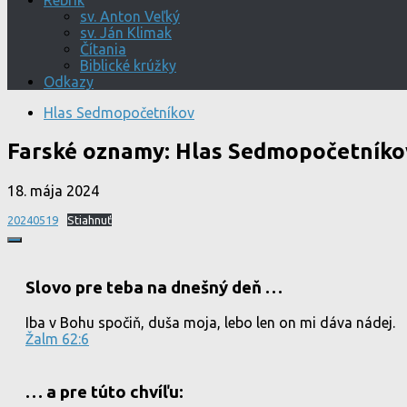
Rebrík
sv. Anton Veľký
sv. Ján Klimak
Čítania
Biblické krúžky
Odkazy
Hlas Sedmopočetníkov
Farské oznamy: Hlas Sedmopočetníko
18. mája 2024
20240519
Stiahnuť
Slovo pre teba na dnešný deň …
Iba v Bohu spočiň, duša moja, lebo len on mi dáva nádej.
Žalm 62:6
… a pre túto chvíľu: