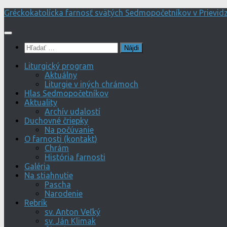
Preskočiť
Gréckokatolícka farnosť svätých Sedmopočetníkov v Prievidz
na
obsah
Hľadať:
Liturgický program
Aktuálny
Liturgie v iných chrámoch
Hlas Sedmopočetníkov
Aktuality
Archív udalostí
Duchovné čriepky
Na počúvanie
O farnosti (kontakt)
Chrám
História farnosti
Galéria
Na stiahnutie
Pascha
Narodenie
Rebrík
sv. Anton Veľký
sv. Ján Klimak