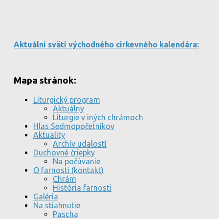
Aktuálni svätí východného cirkevného kalendára:
Mapa stránok:
Liturgický program
Aktuálny
Liturgie v iných chrámoch
Hlas Sedmopočetníkov
Aktuality
Archív udalostí
Duchovné čriepky
Na počúvanie
O farnosti (kontakt)
Chrám
História farnosti
Galéria
Na stiahnutie
Pascha