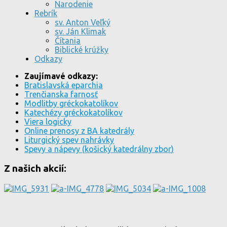
Narodenie
Rebrík
sv. Anton Veľký
sv. Ján Klimak
Čítania
Biblické krúžky
Odkazy
Zaujímavé odkazy:
Bratislavská eparchia
Trenčianska farnosť
Modlitby gréckokatolíkov
Katechézy gréckokatolíkov
Viera logicky
Online prenosy z BA katedrály
Liturgický spev nahrávky
Spevy a nápevy (košický katedrálny zbor)
Z našich akcií: