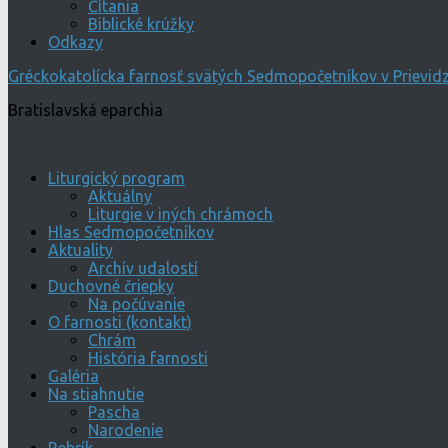
Čítania
Biblické krúžky
Odkazy
Gréckokatolícka farnosť svätých Sedmopočetníkov v Prievidz
Bratislavská eparchia
Liturgický program
Aktuálny
Liturgie v iných chrámoch
Hlas Sedmopočetníkov
Aktuality
Archív udalostí
Duchovné čriepky
Na počúvanie
O farnosti (kontakt)
Chrám
História farnosti
Galéria
Na stiahnutie
Pascha
Narodenie