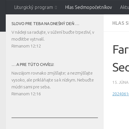
Liturgický program
Hlas Sedmopočetníkov
Aktu
Preskočiť na obsah
Gréckokatolícka far
HLAS 
SLOVO PRE TEBA NA DNEŠNÝ DEŇ …
V nádeji sa radujte, v súžení buďte trpezliví, v
modlitbe vytrvalí.
Bratislavská eparchia
Far
Rimanom 12:12
Se
… A PRE TÚTO CHVÍĽU:
Navzájom rovnako zmýšľajte; a nezmýšľajte
vysoko, ale prikláňajte sa k nízkym. Nebuďte
15. JÚNA
múdri sami pre seba.
Rimanom 12:16
2024061