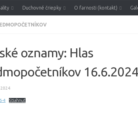
ality
Duchovné čriepky
O farnosti (kontakt)
Gal
nosť svätých Sedmopoče
SEDMOPOČETNÍKOV
ské oznamy: Hlas
dmopočetníkov 16.6.202
 2024
6-4
Stiahnuť