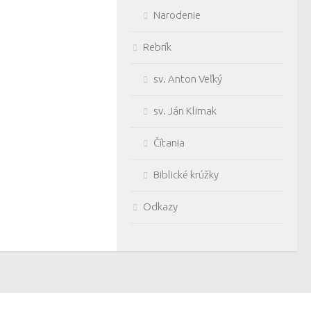
Narodenie
Rebrík
sv. Anton Veľký
sv. Ján Klimak
Čítania
Biblické krúžky
Odkazy