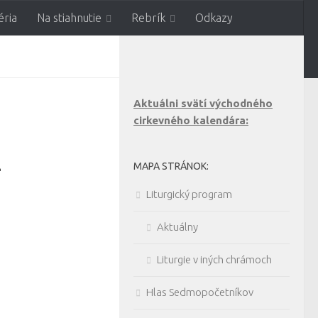
éria
Na stiahnutie
Rebrík
Odkazy
tníkov v Prievidzi
Aktuálni svätí východného
cirkevného kalendára:
4
MAPA STRÁNOK:
Liturgický program
Aktuálny
Liturgie v iných chrámoch
Hlas Sedmopočetníkov