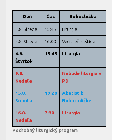
Deň
Čas
Bohoslužba
5.8. Streda
15:45
Liturgia
5.8. Streda
16:00
Večiereň s lýtiou
6.8.
15:45
Liturgia
Štvrtok
9.8.
Nebude liturgia v
Nedeľa
PD
15.8.
19:20
Akatist k
Sobota
Bohorodičke
16.8.
7:30
Liturgia
Nedeľa
Podrobný liturgický program