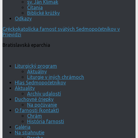
sv. Ján Klimak
Čítania
Biblické krúžky
Odkazy
Gréckokatolícka farnosť svätých Sedmopočetníkov v
Prievidzi
Bratislavská eparchia
Liturgický program
Aktuálny
Liturgie v iných chrámoch
Hlas Sedmopočetníkov
Aktuality
Archív udalostí
Duchovné čriepky
Na počúvanie
O farnosti (kontakt)
Chrám
História farnosti
Galéria
Na stiahnutie