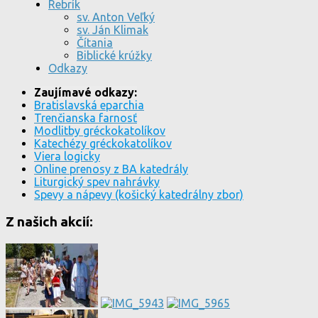
Rebrík
sv. Anton Veľký
sv. Ján Klimak
Čítania
Biblické krúžky
Odkazy
Zaujímavé odkazy:
Bratislavská eparchia
Trenčianska farnosť
Modlitby gréckokatolíkov
Katechézy gréckokatolíkov
Viera logicky
Online prenosy z BA katedrály
Liturgický spev nahrávky
Spevy a nápevy (košický katedrálny zbor)
Z našich akcií: