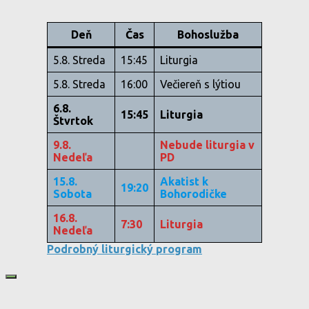
Deň
Čas
Bohoslužba
5.8. Streda
15:45
Liturgia
5.8. Streda
16:00
Večiereň s lýtiou
6.8.
15:45
Liturgia
Štvrtok
9.8.
Nebude liturgia v
Nedeľa
PD
15.8.
Akatist k
19:20
Sobota
Bohorodičke
16.8.
7:30
Liturgia
Nedeľa
Podrobný liturgický program