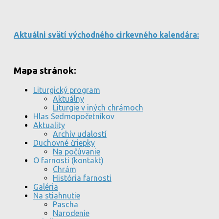
Aktuálni svätí východného cirkevného kalendára:
Mapa stránok:
Liturgický program
Aktuálny
Liturgie v iných chrámoch
Hlas Sedmopočetníkov
Aktuality
Archív udalostí
Duchovné čriepky
Na počúvanie
O farnosti (kontakt)
Chrám
História farnosti
Galéria
Na stiahnutie
Pascha
Narodenie