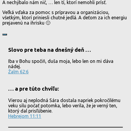
A nechýbalo nám nič, … len tí, ktorí nemohli prísť.
Veľká vďaka za pomoc s prípravou a organizáciou,
všetkým, ktorí priniesli chutné jedlá. A deťom za ich energiu
prejavenú na ihrisku 🙂
Slovo pre teba na dnešný deň …
Iba v Bohu spočiň, duša moja, lebo len on mi dáva
nádej.
Žalm 62:6
… a pre túto chvíľu:
Vierou aj neplodná Sára dostala napriek pokročilému
veku silu počať potomka, lebo verila, že je verný ten,
ktorý dal prisľúbenie.
Hebrejom 11:11