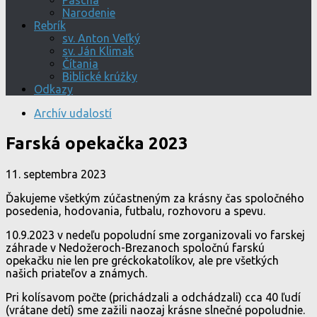
Pascha
Narodenie
Rebrík
sv. Anton Veľký
sv. Ján Klimak
Čítania
Biblické krúžky
Odkazy
Archív udalostí
Farská opekačka 2023
11. septembra 2023
Ďakujeme všetkým zúčastneným za krásny čas spoločného
posedenia, hodovania, futbalu, rozhovoru a spevu.
10.9.2023 v nedeľu popoludní sme zorganizovali vo farskej
záhrade v Nedožeroch-Brezanoch spoločnú farskú
opekačku nie len pre gréckokatolíkov, ale pre všetkých
našich priateľov a známych.
Pri kolísavom počte (prichádzali a odchádzali) cca 40 ľudí
(vrátane detí) sme zažili naozaj krásne slnečné popoludnie.