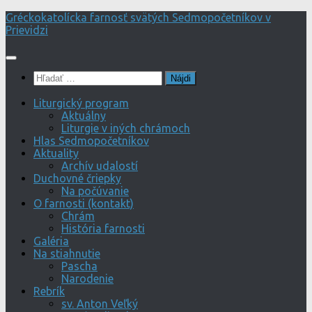
Preskočiť
Gréckokatolícka farnosť svätých Sedmopočetníkov v
na
Prievidzi
obsah
Hľadať:
Liturgický program
Aktuálny
Liturgie v iných chrámoch
Hlas Sedmopočetníkov
Aktuality
Archív udalostí
Duchovné čriepky
Na počúvanie
O farnosti (kontakt)
Chrám
História farnosti
Galéria
Na stiahnutie
Pascha
Narodenie
Rebrík
sv. Anton Veľký