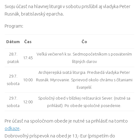
Svoju účasť na hlavnej liturgii v sobotu prisľúbil aj vladyka Peter
Rusnák, bratislavský eparcha.
Program:
Dátum
Čas
Čo
28.7.
Veľká večiereň k sv. Sedmopočetníkom s posvätením
17:45
piatok
lítijných darov
Archijerejská svätá liturgia. Predsedá vladyka Peter
29.7.
10:00
Rusnák. Myrovanie. Sprievod okolo chrámu s čítaniami
sobota
Evanjelií.
29.7.
Spoločný obed v blízkej reštaurácii Sever. (nutné sa
12:00
sobota
prihlásiť). Po obede spoločné posedenie.
Pre účasť na spoločnom obede je nutné sa prihlásiť na tomto
odkaze
.
Dobrovoľný príspevok na obed je 13,- Eur (prispetím do