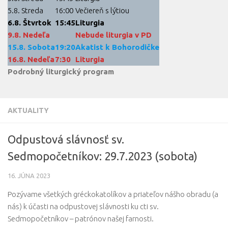
5.8. Streda
16:00
Večiereň s lýtiou
6.8. Štvrtok
15:45
Liturgia
9.8. Nedeľa
Nebude liturgia v PD
15.8. Sobota
19:20
Akatist k Bohorodičke
16.8. Nedeľa
7:30
Liturgia
Podrobný liturgický program
AKTUALITY
Odpustová slávnosť sv.
Sedmopočetníkov: 29.7.2023 (sobota)
16. JÚNA 2023
Pozývame všetkých gréckokatolíkov a priateľov nášho obradu (a
nás) k účasti na odpustovej slávnosti ku cti sv.
Sedmopočetníkov – patrónov našej farnosti.