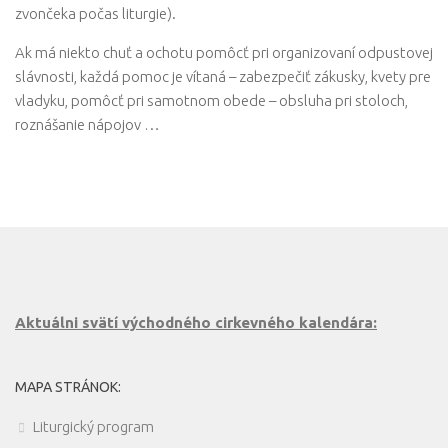
zvončeka počas liturgie).
Ak má niekto chuť a ochotu pomôcť pri organizovaní odpustovej
slávnosti, každá pomoc je vítaná – zabezpečiť zákusky, kvety pre
vladyku, pomôcť pri samotnom obede – obsluha pri stoloch,
roznášanie nápojov …
Aktuálni svätí východného cirkevného kalendára:
MAPA STRÁNOK:
Liturgický program