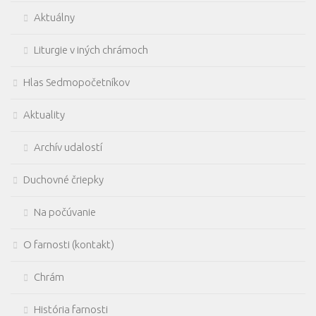
Aktuálny
Liturgie v iných chrámoch
Hlas Sedmopočetníkov
Aktuality
Archív udalostí
Duchovné čriepky
Na počúvanie
O farnosti (kontakt)
Chrám
História farnosti