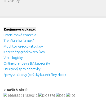
Odkazy
Zaujímavé odkazy:
Bratislavská eparchia
Trenčianska farnosť
Modlitby gréckokatolíkov
Katechézy gréckokatolíkov
Viera logicky
Online prenosy z BA katedrály
Liturgický spev nahrávky
Spevy a nápevy (košický katedrálny zbor)
Z našich akcií: