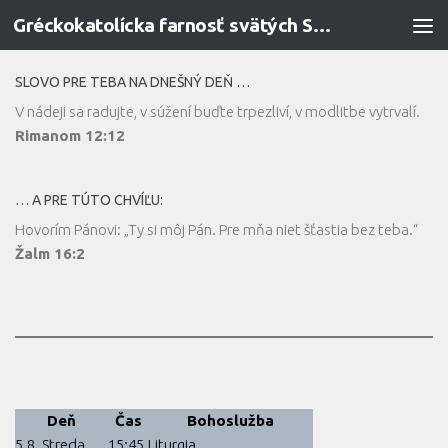
Gréckokatolícka farnosť svätých Sedmopočetníkov v Prievidzi
Preskočiť na obsah
SLOVO PRE TEBA NA DNEŠNÝ DEŇ …
V nádeji sa radujte, v súžení buďte trpezliví, v modlitbe vytrvalí.
Rimanom 12:12
… A PRE TÚTO CHVÍĽU:
Hovorím Pánovi: „Ty si môj Pán. Pre mňa niet šťastia bez teba.“
Žalm 16:2
Deň
Čas
Bohoslužba
5.8. Streda
15:45
Liturgia