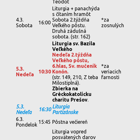
Teodot
Liturgia + panachýda
s čítaním hramôt
4.3.
Sobota 2.týždňa
*za
16:00
Sobota
Veľkého pôstu.
zosnulých
Druhá zádušná
sobota. (str. 162)
Liturgia sv. Bazila
Veľkého
Nedeľa 2.týždňa
Veľkého pôstu,
6.hlas, Sv. mučeník
*za
5.3.
10:30
Konón.
veriacich
Nedeľa
(str. 149, 210, Z teba
farnosti
Milostiplná).
Zbierka na
Gréckokatolícku
charitu Prešov
.
5.3.
Liturgia
16:30
Nedeľa
Partizánske
6.3.
15:45
Pôstna večiereň
Pondelok
Liturgia vopred
posvätených darov