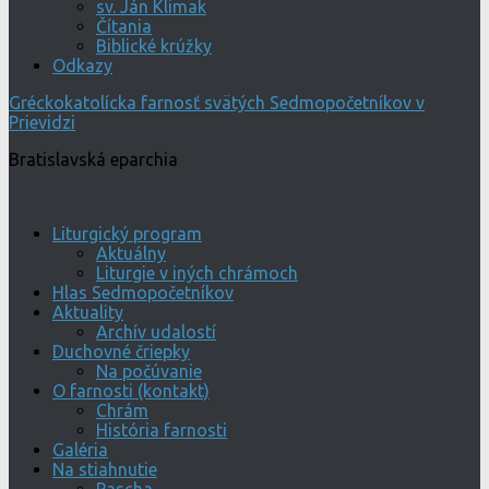
sv. Ján Klimak
Čítania
Biblické krúžky
Odkazy
Gréckokatolícka farnosť svätých Sedmopočetníkov v
Prievidzi
Bratislavská eparchia
Liturgický program
Aktuálny
Liturgie v iných chrámoch
Hlas Sedmopočetníkov
Aktuality
Archív udalostí
Duchovné čriepky
Na počúvanie
O farnosti (kontakt)
Chrám
História farnosti
Galéria
Na stiahnutie