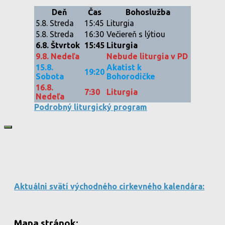
Deň
Čas
Bohoslužba
5.8. Streda
15:45
Liturgia
5.8. Streda
16:30
Večiereň s lýtiou
6.8. Štvrtok
15:45
Liturgia
9.8. Nedeľa
Nebude liturgia v PD
15.8.
Akatist k
19:20
Sobota
Bohorodičke
16.8.
7:30
Liturgia
Nedeľa
Podrobný liturgický program
Aktuálni svätí východného cirkevného kalendára:
Mapa stránok: