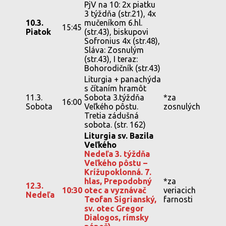
PjV na 10: 2x piatku
3 týždňa (str.21), 4x
10.3.
mučeníkom 6.hl.
15:45
Piatok
(str.43), biskupovi
Sofronius 4x (str.48),
Sláva: Zosnulým
(str.43), I teraz:
Bohorodičník (str.43)
Liturgia + panachýda
s čítaním hramôt
11.3.
Sobota 3.týždňa
*za
16:00
Sobota
Veľkého pôstu.
zosnulých
Tretia zádušná
sobota. (str. 162)
Liturgia sv. Bazila
Veľkého
Nedeľa 3. týždňa
Veľkého pôstu –
Krížupoklonná. 7.
hlas, Prepodobný
*za
12.3.
10:30
otec a vyznávač
veriacich
Nedeľa
Teofan Sigrianský,
farnosti
sv. otec Gregor
Dialogos, rímsky