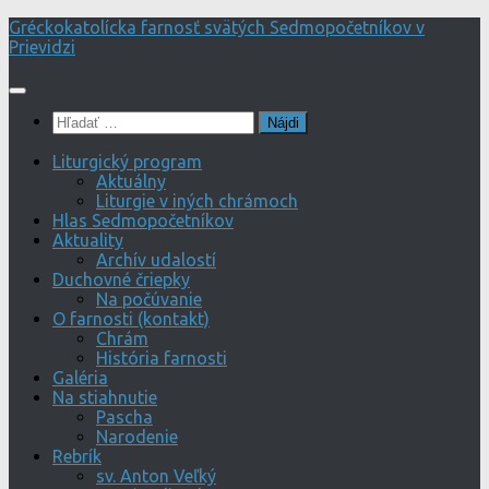
Preskočiť
Gréckokatolícka farnosť svätých Sedmopočetníkov v
na
Prievidzi
obsah
Hľadať:
Liturgický program
Aktuálny
Liturgie v iných chrámoch
Hlas Sedmopočetníkov
Aktuality
Archív udalostí
Duchovné čriepky
Na počúvanie
O farnosti (kontakt)
Chrám
História farnosti
Galéria
Na stiahnutie
Pascha
Narodenie
Rebrík
sv. Anton Veľký