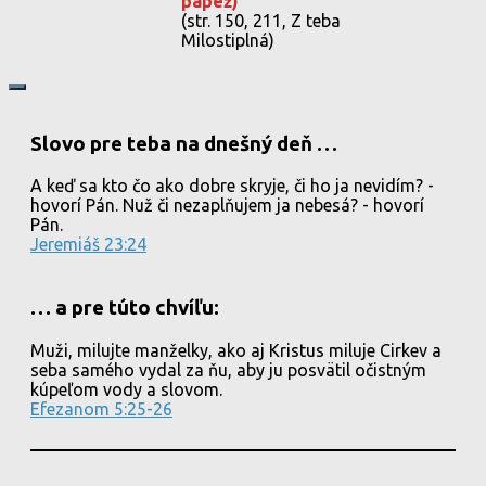
pápež)
(str. 150, 211, Z teba
Milostiplná)
Slovo pre teba na dnešný deň …
A keď sa kto čo ako dobre skryje, či ho ja nevidím? -
hovorí Pán. Nuž či nezaplňujem ja nebesá? - hovorí
Pán.
Jeremiáš 23:24
… a pre túto chvíľu:
Muži, milujte manželky, ako aj Kristus miluje Cirkev a
seba samého vydal za ňu, aby ju posvätil očistným
kúpeľom vody a slovom.
Efezanom 5:25-26