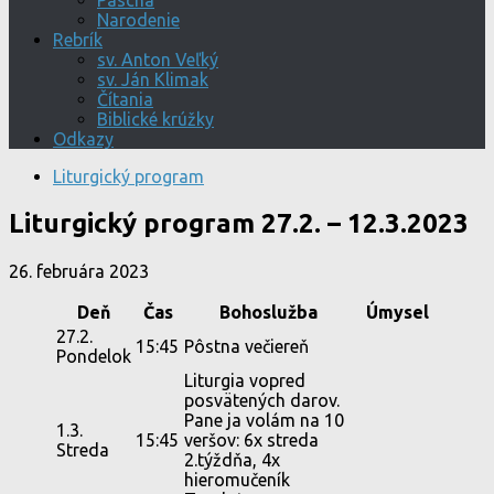
Pascha
Narodenie
Rebrík
sv. Anton Veľký
sv. Ján Klimak
Čítania
Biblické krúžky
Odkazy
Liturgický program
Liturgický program 27.2. – 12.3.2023
26. februára 2023
Deň
Čas
Bohoslužba
Úmysel
27.2.
15:45
Pôstna večiereň
Pondelok
Liturgia vopred
posvätených darov.
Pane ja volám na 10
1.3.
15:45
veršov: 6x streda
Streda
2.týždňa, 4x
hieromučeník