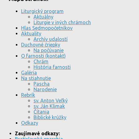
Liturgický program
Aktuálny
Liturgie v iných chrámoch
Hlas Sedmopočetníkov
Aktuality
Archív udalostí
Duchovné čriepky
Na počúvanie
O farnosti (kontakt)
Chrám
História farnosti
Galéria
Na stiahnutie
Pascha
Narodenie
Rebrík
sv. Anton Veľký
sv. Ján Klimak
Čítania
Biblické krúžky
Odkazy
Zaujímavé odkazy: